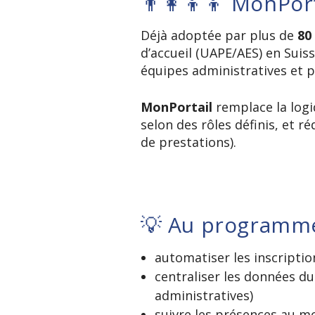
👨‍👩‍👦‍👦 MonPor
Déjà adoptée par plus de
80
d’accueil (UAPE/AES) en Sui
équipes administratives et 
MonPortail
remplace la logiq
selon des rôles définis, et ré
de prestations).
💡 Au programm
automatiser les inscriptio
centraliser les données du 
administratives)
suivre les présences au mo