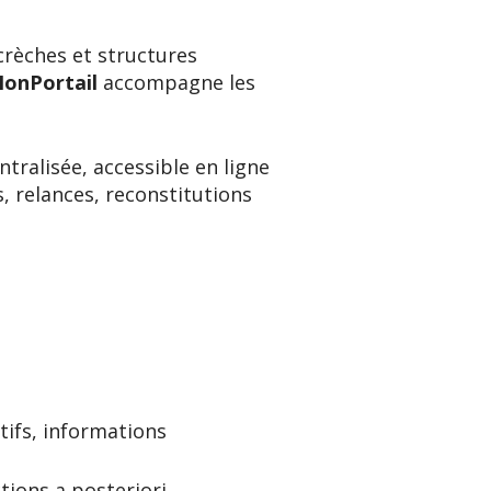
rèches et structures
onPortail
accompagne les
tralisée, accessible en ligne
s, relances, reconstitutions
tifs, informations
tions a posteriori