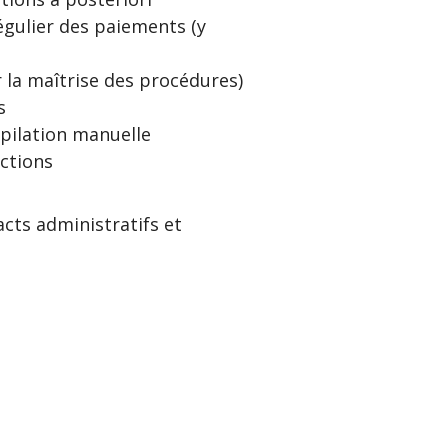
régulier des paiements (y
 la maîtrise des procédures)
s
mpilation manuelle
actions
cts administratifs et