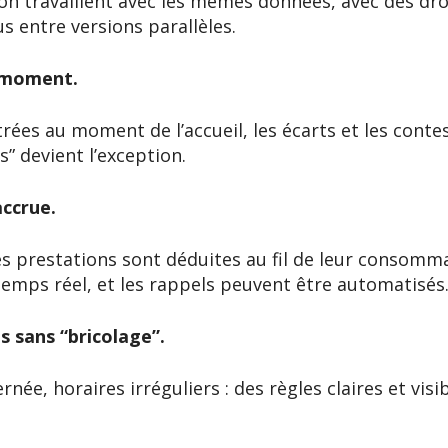
ion travaillent avec les mêmes données, avec des dro
s entre versions parallèles.
n moment.
rées au moment de l’accueil, les écarts et les conte
s” devient l’exception.
accrue.
es prestations sont déduites au fil de leur consomma
 temps réel, et les rappels peuvent être automatisés
 sans “bricolage”.
née, horaires irréguliers : des règles claires et visi