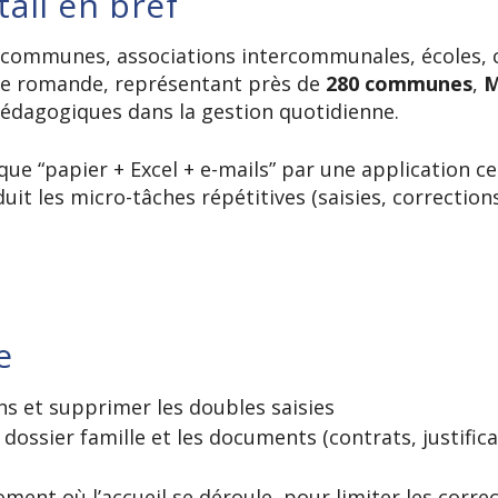
tail en bref
communes, associations intercommunales, écoles, c
sse romande, représentant près de
280 communes
,
M
pédagogiques dans la gestion quotidienne.
ue “papier + Excel + e-mails” par une application cen
duit les micro-tâches répétitives (saisies, correction
e
ns et supprimer les doubles saisies
dossier famille et les documents (contrats, justifica
ment où l’accueil se déroule, pour limiter les correc