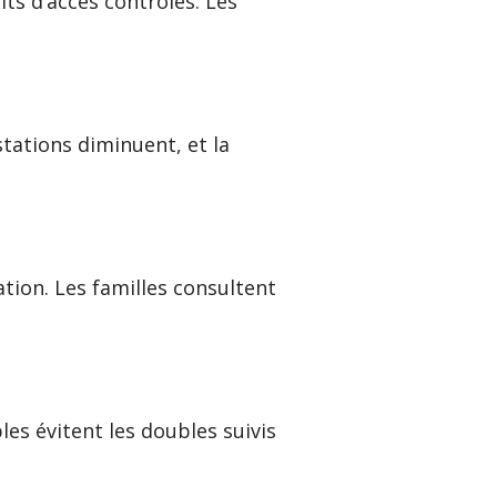
its d’accès contrôlés. Les
stations diminuent, et la
tion. Les familles consultent
.
bles évitent les doubles suivis