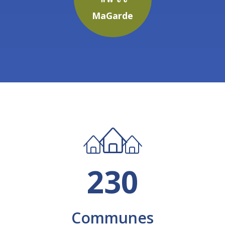
MaGarde
230
Communes