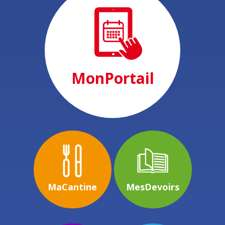
MonPortail
MaCantine
MesDevoirs