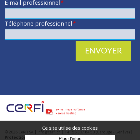
E-mail professionnel
*
Téléphone professionnel
*
ENVOYER
CeRFI
e-
Communes
Ce site utilise des cookies
© 2026 CeRFI SA |
info@cerfi.ch
| +41 58 307 84 50 (Carouge - Genève) |
Protection des données
Plus d'infos