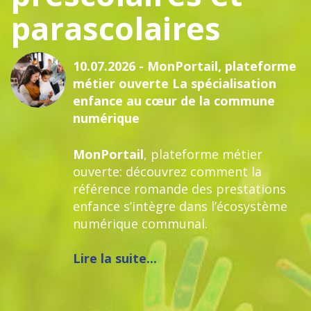
parascolaires
onPortail, plateforme
16.06.2026 - Comm
 La spécialisation
famille: annoncer
ur de la commune
un cadre sécurisé
Préscolaire et para
lateforme métier
les données des en
vrez comment la
structurant la co
nde des prestations
les familles.
re dans l’écosystème
munal.
Lire la suite...