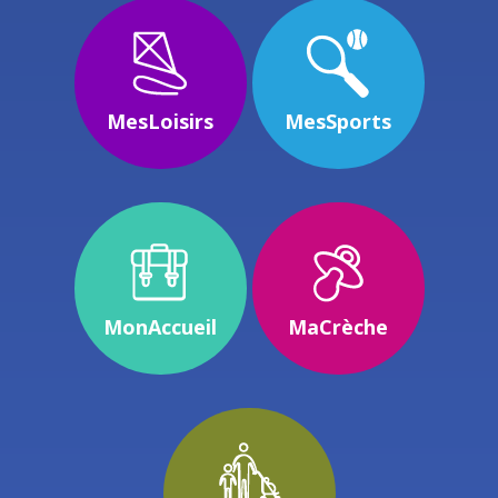
MesLoisirs
MesSports
MonAccueil
MaCrèche