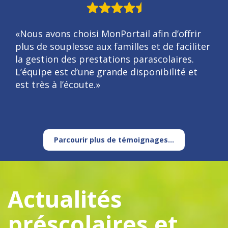
«Nous avons choisi MonPortail afin d’offrir
plus de souplesse aux familles et de faciliter
la gestion des prestations parascolaires.
L’équipe est d’une grande disponibilité et
est très à l’écoute.»
Parcourir plus de témoignages...
Actualités
préscolaires et