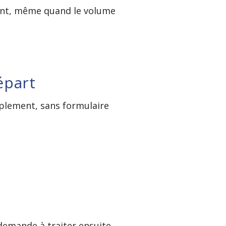
érent, même quand le volume
départ
mplement, sans formulaire
 demande à traiter ensuite