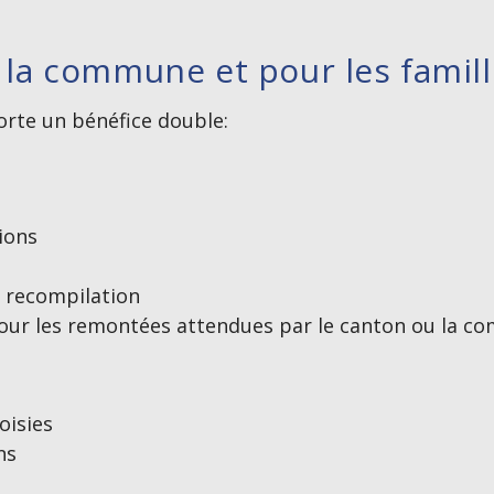
r la commune et pour les famil
orte un bénéfice double:
ions
 recompilation
pour les remontées attendues par le canton ou la co
oisies
ns