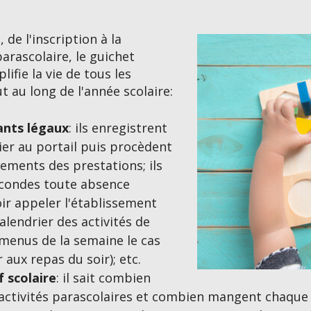
 de l'inscription à la
parascolaire, le guichet
ifie la vie de tous les
t au long de l'année scolaire:
ants légaux
: ils enregistrent
ier au portail puis procèdent
iements des prestations; ils
condes toute absence
r appeler l'établissement
calendrier des activités de
 menus de la semaine le cas
aux repas du soir); etc.
f scolaire
: il sait combien
 activités parascolaires et combien mangent chaque mi