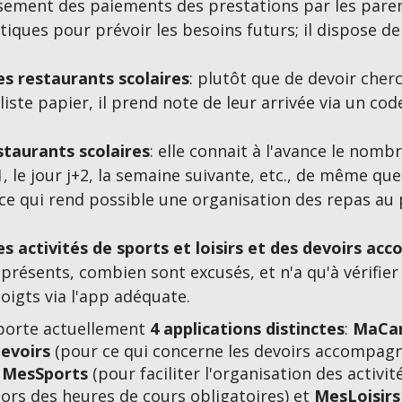
sement des paiements des prestations par les paren
stiques pour prévoir les besoins futurs; il dispose d
es restaurants scolaires
: plutôt que de devoir cher
iste papier, il prend note de leur arrivée via un cod
staurants scolaires
: elle connait à l'avance le nombr
+1, le jour j+2, la semaine suivante, etc., de même que
 ce qui rend possible une organisation des repas au 
s activités de sports et loisirs et des devoirs a
présents, combien sont excusés, et n'a qu'à vérifier 
oigts via l'app adéquate.
orte actuellement
4 applications distinctes
:
MaCan
evoirs
(pour ce qui concerne les devoirs accompagné
,
MesSports
(pour faciliter l'organisation des activi
hors des heures de cours obligatoires) et
MesLoisirs