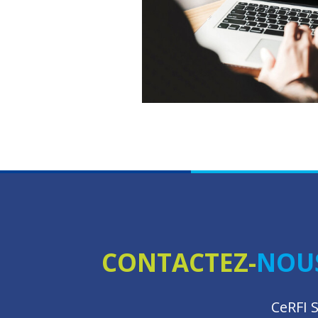
CONTACTEZ-
NOU
CeRFI 