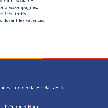
aurants scolaires
.
voirs accompagnés
.
s facultatifs
.
irs durant les vacances
ndes commerciales relatives à
Prénom et Nom
*