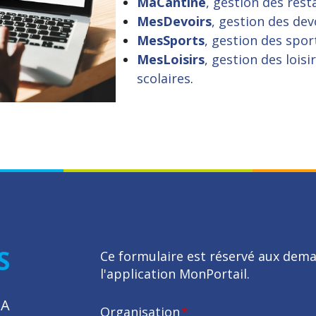
MaCantine
, gestion des rest
MesDevoirs
, gestion des de
MesSports
, gestion des sport
MesLoisirs
, gestion des lois
scolaires
.
S
Ce formulaire est réservé aux dema
l'application MonPortail.
SA
Organisation
*